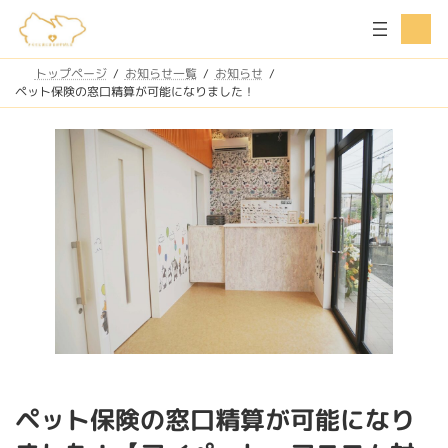
コ
ナ
ア
ン
ビ
イ
コ
テ
ゲ
ン
ン
ー
トップページ
お知らせ一覧
お知らせ
リ
ツ
シ
ン
ペット保険の窓口精算が可能になりました！
ク
へ
ョ
ス
ン
キ
に
ッ
移
プ
動
ペット保険の窓口精算が可能になり