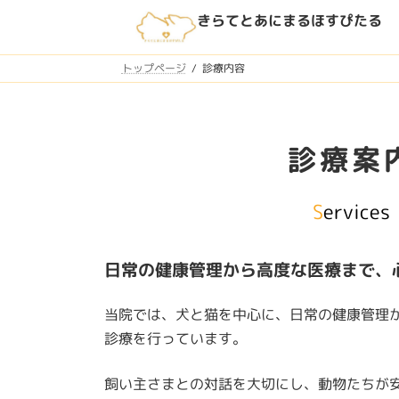
コ
ナ
きらてとあにまるほすぴたる
ン
ビ
テ
ゲ
ン
ー
トップページ
診療内容
ツ
シ
へ
ョ
ス
ン
診療案
キ
に
ッ
移
プ
動
S
ervices
日常の健康管理から高度な医療まで、
当院では、犬と猫を中心に、日常の健康管理
診療を行っています。
飼い主さまとの対話を大切にし、動物たちが