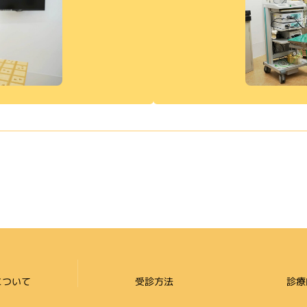
について
受診方法
診療