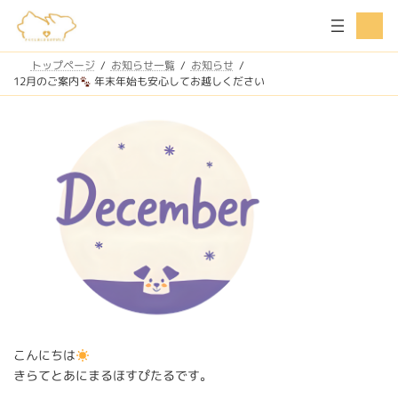
コ
ナ
ア
ン
ビ
イ
コ
テ
ゲ
ン
ン
ー
トップページ
お知らせ一覧
お知らせ
リ
ツ
シ
ン
12月のご案内
年末年始も安心してお越しください
ク
へ
ョ
ス
ン
キ
に
ッ
移
プ
動
こんにちは
きらてとあにまるほすぴたるです。