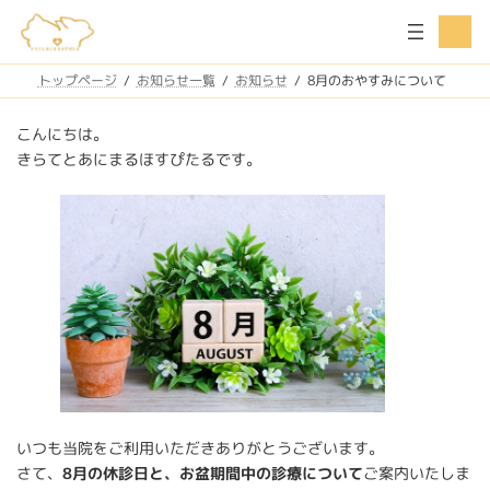
コ
ナ
ア
ン
ビ
イ
コ
テ
ゲ
ン
ン
ー
トップページ
お知らせ一覧
お知らせ
8月のおやすみについて
リ
ツ
シ
ン
ク
へ
ョ
こんにちは。
ス
ン
きらてとあにまるほすぴたるです。
キ
に
ッ
移
プ
動
いつも当院をご利用いただきありがとうございます。
さて、
8月の休診日と、お盆期間中の診療について
ご案内いたしま