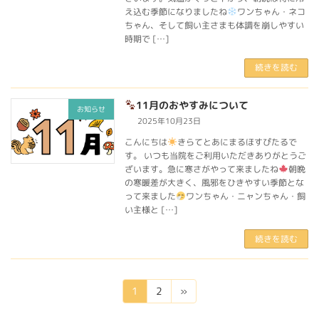
え込む季節になりましたね
ワンちゃん・ネコ
ちゃん、そして飼い主さまも体調を崩しやすい
時期で […]
続きを読む
11月のおやすみについて
お知らせ
2025年10月23日
こんにちは
きらてとあにまるほすぴたるで
す。 いつも当院をご利用いただきありがとうご
ざいます。急に寒さがやって来ましたね
朝晩
の寒暖差が大きく、風邪をひきやすい季節とな
って来ました
ワンちゃん・ニャンちゃん・飼
い主様と […]
続きを読む
投
固
固
1
2
»
定
定
稿
ペ
ペ