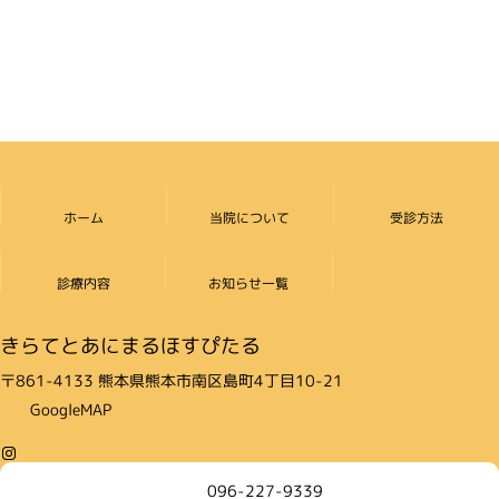
ー
ー
の
ジ
ジ
ペ
ー
ジ
送
り
ホーム
当院について
受診方法
診療内容
お知らせ一覧
きらてとあにまるほすぴたる
〒861-4133 熊本県熊本市南区島町4丁目10-21
GoogleMAP
Instagram
096-227-9339