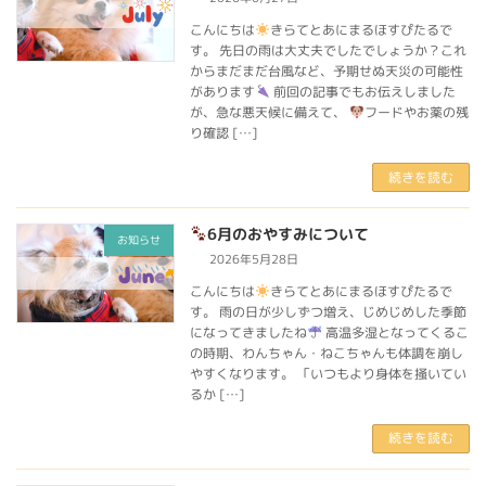
こんにちは
きらてとあにまるほすぴたるで
す。 先日の雨は大丈夫でしたでしょうか？これ
からまだまだ台風など、予期せぬ天災の可能性
があります
前回の記事でもお伝えしました
が、急な悪天候に備えて、
フードやお薬の残
り確認 […]
続きを読む
6月のおやすみについて
お知らせ
2026年5月28日
こんにちは
きらてとあにまるほすぴたるで
す。 雨の日が少しずつ増え、じめじめした季節
になってきましたね
高温多湿となってくるこ
の時期、わんちゃん・ねこちゃんも体調を崩し
やすくなります。 「いつもより身体を掻いてい
るか […]
続きを読む