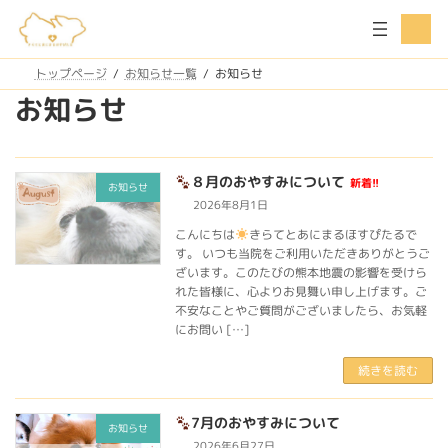
コ
ナ
ア
ン
ビ
イ
コ
テ
ゲ
ン
ン
ー
トップページ
お知らせ一覧
お知らせ
リ
ツ
シ
ン
お知らせ
ク
へ
ョ
ス
ン
キ
に
ッ
移
８月のおやすみについて
新着!!
プ
動
お知らせ
2026年8月1日
こんにちは
きらてとあにまるほすぴたるで
す。 いつも当院をご利用いただきありがとうご
ざいます。このたびの熊本地震の影響を受けら
れた皆様に、心よりお見舞い申し上げます。ご
不安なことやご質問がございましたら、お気軽
にお問い […]
続きを読む
7月のおやすみについて
お知らせ
2026年6月27日