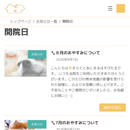
コ
ナ
ア
ン
ビ
イ
コ
テ
ゲ
ン
ン
ー
トップページ
お知らせ一覧
開院日
リ
ツ
シ
ン
開院日
ク
へ
ョ
ス
ン
キ
に
ッ
移
８月のおやすみについて
プ
動
お知らせ
2026年8月1日
こんにちは
きらてとあにまるほすぴたるで
す。 いつも当院をご利用いただきありがとうご
ざいます。このたびの熊本地震の影響を受けら
れた皆様に、心よりお見舞い申し上げます。ご
不安なことやご質問がございましたら、お気軽
にお問い […]
続きを読む
7月のおやすみについて
お知らせ
2026年6月27日