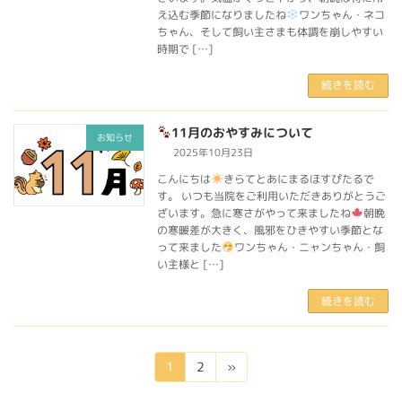
え込む季節になりましたね
ワンちゃん・ネコ
ちゃん、そして飼い主さまも体調を崩しやすい
時期で […]
続きを読む
11月のおやすみについて
お知らせ
2025年10月23日
こんにちは
きらてとあにまるほすぴたるで
す。 いつも当院をご利用いただきありがとうご
ざいます。急に寒さがやって来ましたね
朝晩
の寒暖差が大きく、風邪をひきやすい季節とな
って来ました
ワンちゃん・ニャンちゃん・飼
い主様と […]
続きを読む
投
固
固
1
2
»
定
定
稿
ペ
ペ