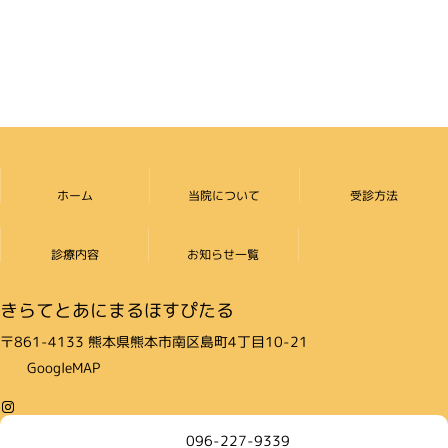
ー
ー
の
ジ
ジ
ペ
ー
ジ
送
り
ホーム
当院について
受診方法
診療内容
お知らせ一覧
きらてとあにまるほすぴたる
〒861-4133 熊本県熊本市南区島町4丁目10-21
GoogleMAP
Instagram
096-227-9339