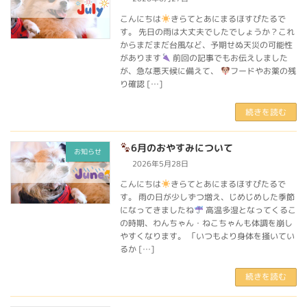
こんにちは
きらてとあにまるほすぴたるで
す。 先日の雨は大丈夫でしたでしょうか？これ
からまだまだ台風など、予期せぬ天災の可能性
があります
前回の記事でもお伝えしました
が、急な悪天候に備えて、
フードやお薬の残
り確認 […]
続きを読む
6月のおやすみについて
お知らせ
2026年5月28日
こんにちは
きらてとあにまるほすぴたるで
す。 雨の日が少しずつ増え、じめじめした季節
になってきましたね
高温多湿となってくるこ
の時期、わんちゃん・ねこちゃんも体調を崩し
やすくなります。 「いつもより身体を掻いてい
るか […]
続きを読む